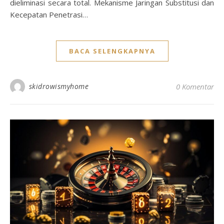
dieliminasi secara total. Mekanisme Jaringan Substitusi dan
Kecepatan Penetrasi…
BACA SELENGKAPNYA
skidrowismyhome
0 Komentar