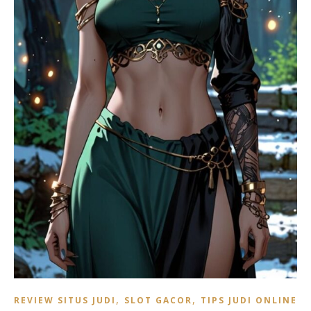
,
,
REVIEW SITUS JUDI
SLOT GACOR
TIPS JUDI ONLINE