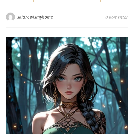
skidrowismyhome
0 Komentar