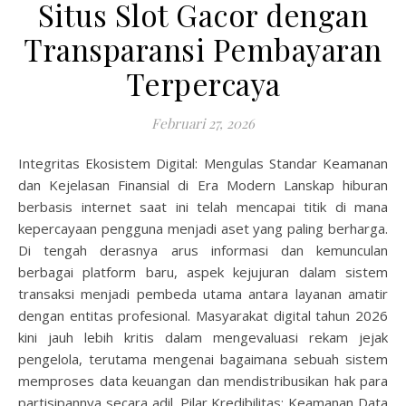
Situs Slot Gacor dengan
Transparansi Pembayaran
Terpercaya
Februari 27, 2026
Integritas Ekosistem Digital: Mengulas Standar Keamanan
dan Kejelasan Finansial di Era Modern Lanskap hiburan
berbasis internet saat ini telah mencapai titik di mana
kepercayaan pengguna menjadi aset yang paling berharga.
Di tengah derasnya arus informasi dan kemunculan
berbagai platform baru, aspek kejujuran dalam sistem
transaksi menjadi pembeda utama antara layanan amatir
dengan entitas profesional. Masyarakat digital tahun 2026
kini jauh lebih kritis dalam mengevaluasi rekam jejak
pengelola, terutama mengenai bagaimana sebuah sistem
memproses data keuangan dan mendistribusikan hak para
partisipannya secara adil. Pilar Kredibilitas: Keamanan Data