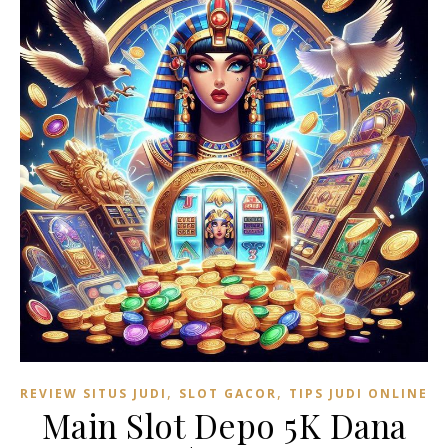
,
,
REVIEW SITUS JUDI
SLOT GACOR
TIPS JUDI ONLINE
Main Slot Depo 5K Dana