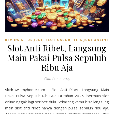
,
,
REVIEW SITUS JUDI
SLOT GACOR
TIPS JUDI ONLINE
Slot Anti Ribet, Langsung
Main Pakai Pulsa Sepuluh
Ribu Aja
Oktober 1, 2025
skidrowismyhome.com – Slot Anti Ribet, Langsung Main
Pakai Pulsa Sepuluh Ribu Aja Di tahun 2025, bermain slot
online nggak lagi seribet dulu. Sekarang kamu bisa langsung
main slot anti ribet hanya dengan pulsa sepuluh ribu aja.
Tanpa perlu rekening bank, tanpa aplikasi tambahan, dan