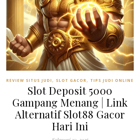
,
,
REVIEW SITUS JUDI
SLOT GACOR
TIPS JUDI ONLINE
Slot Deposit 5000
Gampang Menang | Link
Alternatif Slot88 Gacor
Hari Ini
Februari 20, 2026