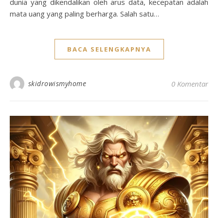
dunia yang dikendalikan oleh arus data, kecepatan adalah
mata uang yang paling berharga. Salah satu…
BACA SELENGKAPNYA
skidrowismyhome
0 Komentar