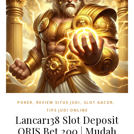
,
,
,
POKER
REVIEW SITUS JUDI
SLOT GACOR
TIPS JUDI ONLINE
Lancar138 Slot Deposit
QRIS Bet 200 | Mudah