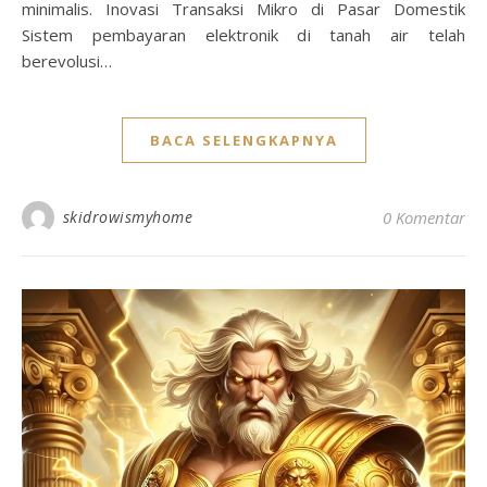
minimalis. Inovasi Transaksi Mikro di Pasar Domestik
Sistem pembayaran elektronik di tanah air telah
berevolusi…
BACA SELENGKAPNYA
skidrowismyhome
0 Komentar