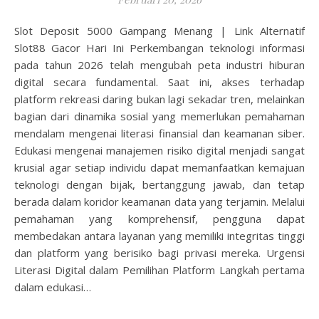
Slot Deposit 5000 Gampang Menang | Link Alternatif
Slot88 Gacor Hari Ini Perkembangan teknologi informasi
pada tahun 2026 telah mengubah peta industri hiburan
digital secara fundamental. Saat ini, akses terhadap
platform rekreasi daring bukan lagi sekadar tren, melainkan
bagian dari dinamika sosial yang memerlukan pemahaman
mendalam mengenai literasi finansial dan keamanan siber.
Edukasi mengenai manajemen risiko digital menjadi sangat
krusial agar setiap individu dapat memanfaatkan kemajuan
teknologi dengan bijak, bertanggung jawab, dan tetap
berada dalam koridor keamanan data yang terjamin. Melalui
pemahaman yang komprehensif, pengguna dapat
membedakan antara layanan yang memiliki integritas tinggi
dan platform yang berisiko bagi privasi mereka. Urgensi
Literasi Digital dalam Pemilihan Platform Langkah pertama
dalam edukasi…