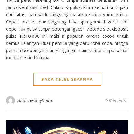
tanpa verifikasi ribet. Cukup isi pulsa, kirim ke nomor tujuan
dari situs, dan saldo langsung masuk ke akun game kamu.
Cepat, praktis, dan langsung bisa spin game favorit! slot
depo 10k pulsa tanpa potongan gacor Metode slot deposit
pulsa Rp10.000 ini maki n populer karena cocok untuk
semua kalangan. Buat pemula yang baru coba-coba, hingga
pemain berpengalaman yang ingin main santai tanpa keluar
modal besar. Kenapa…
BACA SELENGKAPNYA
skidrowismyhome
0 Komentar