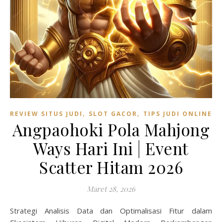
,
,
REVIEW SITUS JUDI
SLOT GACOR
TIPS JUDI ONLINE
Angpaohoki Pola Mahjong
Ways Hari Ini | Event
Scatter Hitam 2026
Maret 28, 2026
Strategi Analisis Data dan Optimalisasi Fitur dalam