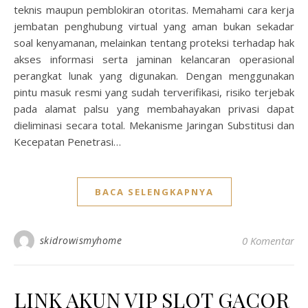
teknis maupun pemblokiran otoritas. Memahami cara kerja
jembatan penghubung virtual yang aman bukan sekadar
soal kenyamanan, melainkan tentang proteksi terhadap hak
akses informasi serta jaminan kelancaran operasional
perangkat lunak yang digunakan. Dengan menggunakan
pintu masuk resmi yang sudah terverifikasi, risiko terjebak
pada alamat palsu yang membahayakan privasi dapat
dieliminasi secara total. Mekanisme Jaringan Substitusi dan
Kecepatan Penetrasi…
BACA SELENGKAPNYA
skidrowismyhome
0 Komentar
LINK AKUN VIP SLOT GACOR