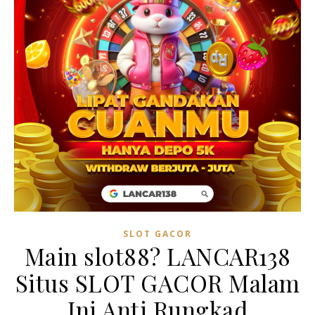
SLOT GACOR
Main slot88? LANCAR138
Situs SLOT GACOR Malam
Ini Anti Rungkad