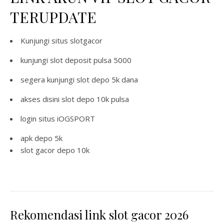
TERUPDATE
Kunjungi situs
slotgacor
kunjungi
slot deposit pulsa 5000
segera kunjungi
slot depo 5k dana
akses disini
slot depo 10k pulsa
login situs
iOGSPORT
apk depo 5k
slot gacor depo 10k
Rekomendasi link slot gacor 2026