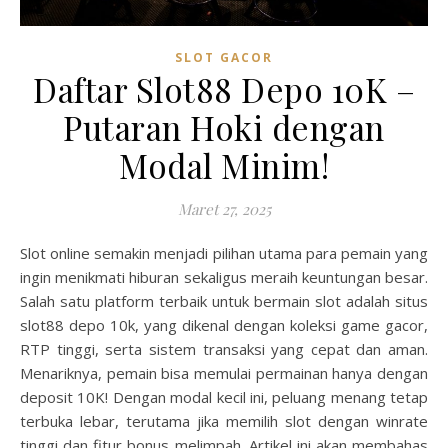
SLOT GACOR
Daftar Slot88 Depo 10K –
Putaran Hoki dengan
Modal Minim!
Maret 27, 2025
Slot online semakin menjadi pilihan utama para pemain yang
ingin menikmati hiburan sekaligus meraih keuntungan besar.
Salah satu platform terbaik untuk bermain slot adalah situs
slot88 depo 10k, yang dikenal dengan koleksi game gacor,
RTP tinggi, serta sistem transaksi yang cepat dan aman.
Menariknya, pemain bisa memulai permainan hanya dengan
deposit 10K! Dengan modal kecil ini, peluang menang tetap
terbuka lebar, terutama jika memilih slot dengan winrate
tinggi dan fitur bonus melimpah. Artikel ini akan membahas