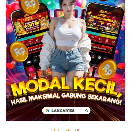
SLOT GACOR