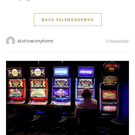
BACA SELENGKAPNYA
skidrowismyhome
0 Komentar