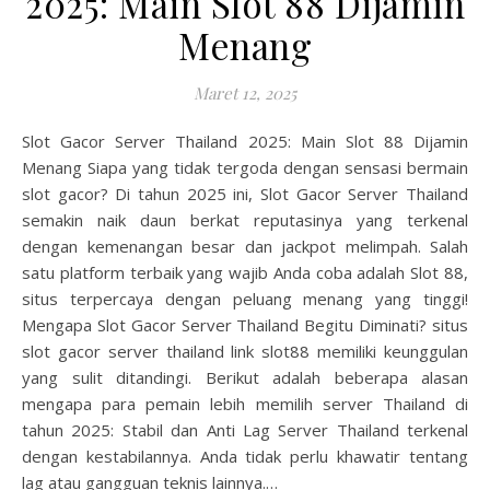
2025: Main Slot 88 Dijamin
Menang
Maret 12, 2025
Slot Gacor Server Thailand 2025: Main Slot 88 Dijamin
Menang Siapa yang tidak tergoda dengan sensasi bermain
slot gacor? Di tahun 2025 ini, Slot Gacor Server Thailand
semakin naik daun berkat reputasinya yang terkenal
dengan kemenangan besar dan jackpot melimpah. Salah
satu platform terbaik yang wajib Anda coba adalah Slot 88,
situs terpercaya dengan peluang menang yang tinggi!
Mengapa Slot Gacor Server Thailand Begitu Diminati? situs
slot gacor server thailand link slot88 memiliki keunggulan
yang sulit ditandingi. Berikut adalah beberapa alasan
mengapa para pemain lebih memilih server Thailand di
tahun 2025: Stabil dan Anti Lag Server Thailand terkenal
dengan kestabilannya. Anda tidak perlu khawatir tentang
lag atau gangguan teknis lainnya.…