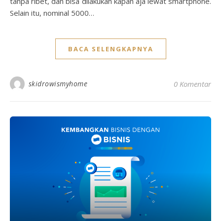
tanpa ribet, dan bisa dilakukan kapan aja lewat smartphone.
Selain itu, nominal 5000…
BACA SELENGKAPNYA
skidrowismyhome
0 Komentar