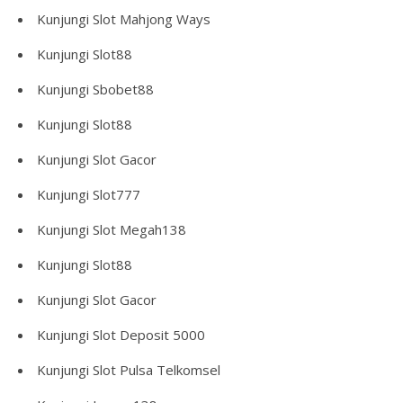
Kunjungi
Slot Mahjong Ways
Kunjungi
Slot88
Kunjungi
Sbobet88
Kunjungi
Slot88
Kunjungi
Slot Gacor
Kunjungi
Slot777
Kunjungi
Slot Megah138
Kunjungi
Slot88
Kunjungi
Slot Gacor
Kunjungi
Slot Deposit 5000
Kunjungi
Slot Pulsa Telkomsel