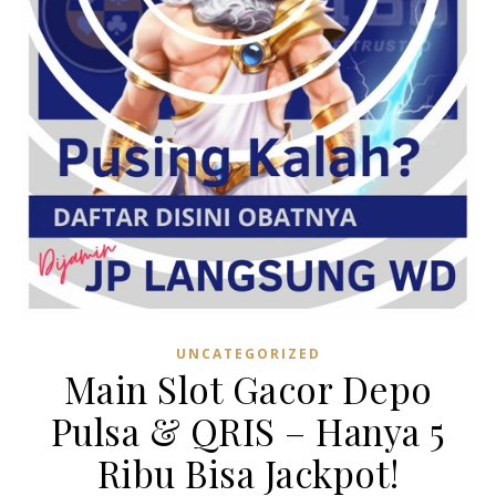
UNCATEGORIZED
Main Slot Gacor Depo
Pulsa & QRIS – Hanya 5
Ribu Bisa Jackpot!