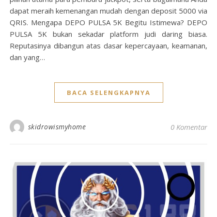
dapat meraih kemenangan mudah dengan deposit 5000 via
QRIS. Mengapa DEPO PULSA 5K Begitu Istimewa? DEPO
PULSA 5K bukan sekadar platform judi daring biasa.
Reputasinya dibangun atas dasar kepercayaan, keamanan,
dan yang…
BACA SELENGKAPNYA
skidrowismyhome
0 Komentar