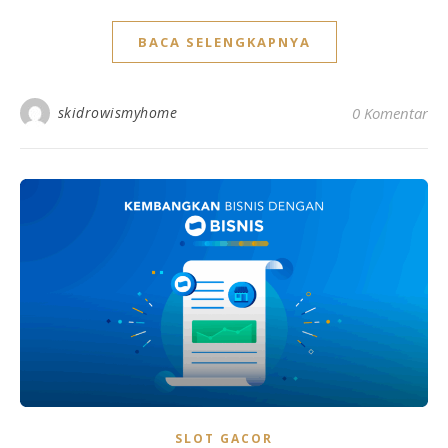
BACA SELENGKAPNYA
skidrowismyhome
0 Komentar
SLOT GACOR