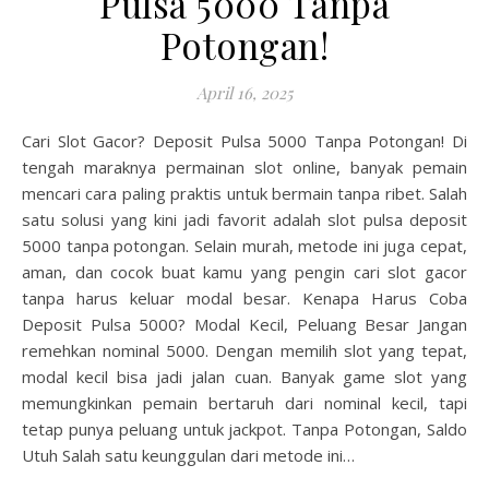
Pulsa 5000 Tanpa
Potongan!
April 16, 2025
Cari Slot Gacor? Deposit Pulsa 5000 Tanpa Potongan! Di
tengah maraknya permainan slot online, banyak pemain
mencari cara paling praktis untuk bermain tanpa ribet. Salah
satu solusi yang kini jadi favorit adalah slot pulsa deposit
5000 tanpa potongan. Selain murah, metode ini juga cepat,
aman, dan cocok buat kamu yang pengin cari slot gacor
tanpa harus keluar modal besar. Kenapa Harus Coba
Deposit Pulsa 5000? Modal Kecil, Peluang Besar Jangan
remehkan nominal 5000. Dengan memilih slot yang tepat,
modal kecil bisa jadi jalan cuan. Banyak game slot yang
memungkinkan pemain bertaruh dari nominal kecil, tapi
tetap punya peluang untuk jackpot. Tanpa Potongan, Saldo
Utuh Salah satu keunggulan dari metode ini…