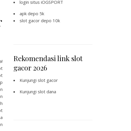
login situs
iOGSPORT
apk depo 5k
r
slot gacor depo 10k
Rekomendasi link slot
a!
gacor 2026
ot
ot
Kunjungi
slot gacor
ap
an
Kunjungi
slot dana
an
ih
ot
na
an