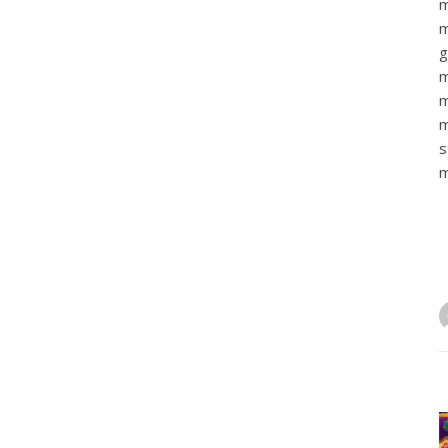
m
g
m
m
m
s
m