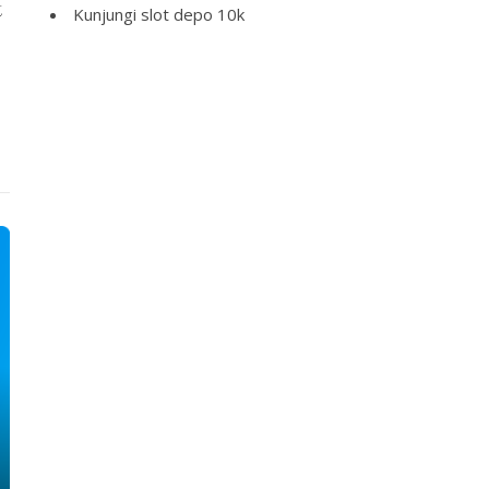
t
Kunjungi
slot depo 10k