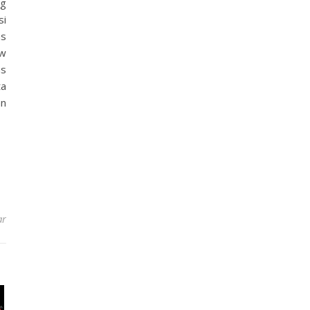
g
si
as
ew
as
ta
an
ar