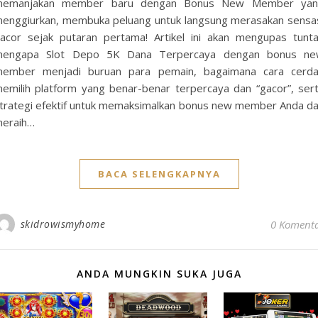
memanjakan member baru dengan Bonus New Member yan
enggiurkan, membuka peluang untuk langsung merasakan sensa
acor sejak putaran pertama! Artikel ini akan mengupas tunt
engapa Slot Depo 5K Dana Terpercaya dengan bonus n
ember menjadi buruan para pemain, bagaimana cara cerd
emilih platform yang benar-benar terpercaya dan “gacor”, ser
trategi efektif untuk memaksimalkan bonus new member Anda d
eraih…
BACA SELENGKAPNYA
skidrowismyhome
0 Koment
ANDA MUNGKIN SUKA JUGA