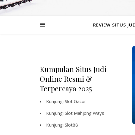
REVIEW SITUS JU
Kumpulan Situs Judi
Online Resmi &
Terpercaya 2025
Kunjungi
Slot Gacor
Kunjungi
Slot Mahjong Ways
Kunjungi
Slot88