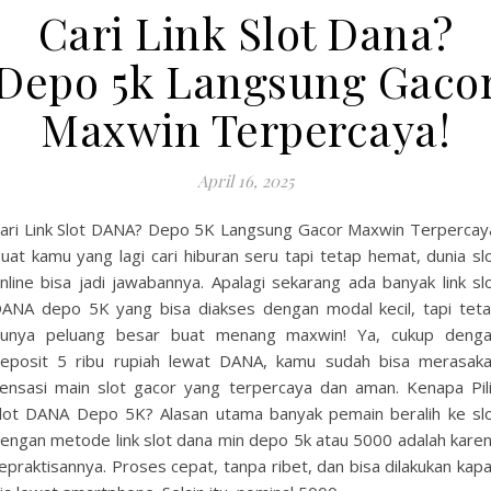
Cari Link Slot Dana?
Depo 5k Langsung Gaco
Maxwin Terpercaya!
April 16, 2025
ari Link Slot DANA? Depo 5K Langsung Gacor Maxwin Terpercay
uat kamu yang lagi cari hiburan seru tapi tetap hemat, dunia sl
nline bisa jadi jawabannya. Apalagi sekarang ada banyak link sl
ANA depo 5K yang bisa diakses dengan modal kecil, tapi tet
unya peluang besar buat menang maxwin! Ya, cukup deng
eposit 5 ribu rupiah lewat DANA, kamu sudah bisa merasak
ensasi main slot gacor yang terpercaya dan aman. Kenapa Pil
lot DANA Depo 5K? Alasan utama banyak pemain beralih ke sl
engan metode link slot dana min depo 5k atau 5000 adalah kare
epraktisannya. Proses cepat, tanpa ribet, dan bisa dilakukan kap