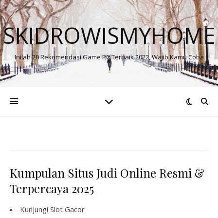
SKIDROWISMYHOME
Inilah 20 Rekomendasi Game PC Terbaik 2022, Wajib Kamu Coba
Kumpulan Situs Judi Online Resmi &
Terpercaya 2025
Kunjungi
Slot Gacor