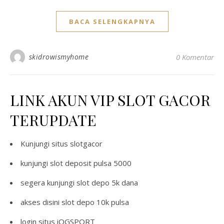
BACA SELENGKAPNYA
skidrowismyhome
0 Komentar
LINK AKUN VIP SLOT GACOR
TERUPDATE
Kunjungi situs
slotgacor
kunjungi
slot deposit pulsa 5000
segera kunjungi
slot depo 5k dana
akses disini
slot depo 10k pulsa
login situs
iOGSPORT