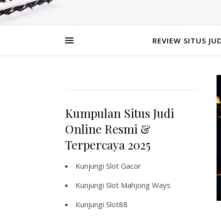
REVIEW SITUS JU
Kumpulan Situs Judi
Online Resmi &
Terpercaya 2025
Kunjungi
Slot Gacor
Kunjungi
Slot Mahjong Ways
Kunjungi
Slot88