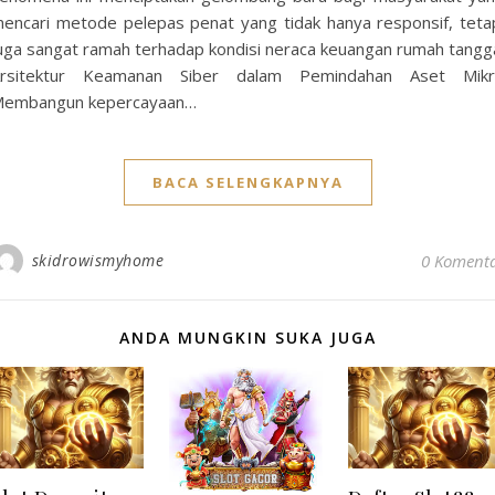
encari metode pelepas penat yang tidak hanya responsif, teta
uga sangat ramah terhadap kondisi neraca keuangan rumah tangg
rsitektur Keamanan Siber dalam Pemindahan Aset Mik
embangun kepercayaan…
BACA SELENGKAPNYA
skidrowismyhome
0 Koment
ANDA MUNGKIN SUKA JUGA