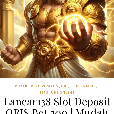
,
,
,
POKER
REVIEW SITUS JUDI
SLOT GACOR
TIPS JUDI ONLINE
Lancar138 Slot Deposit
QRIS Bet 200 | Mudah