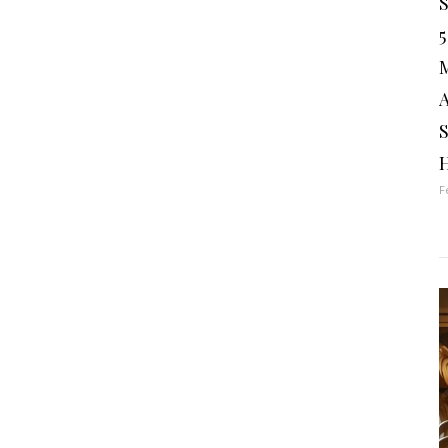
S
A
H
F