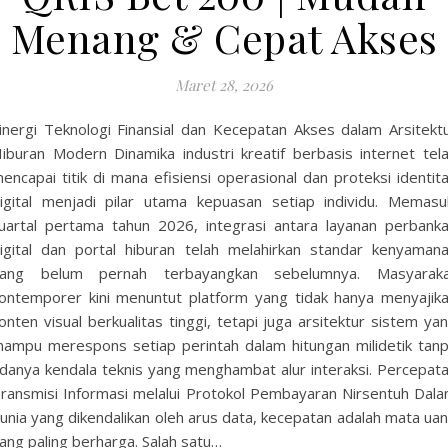
Menang & Cepat Akses
Maret 28, 2026
inergi Teknologi Finansial dan Kecepatan Akses dalam Arsitekt
iburan Modern Dinamika industri kreatif berbasis internet tel
encapai titik di mana efisiensi operasional dan proteksi identit
igital menjadi pilar utama kepuasan setiap individu. Memasu
uartal pertama tahun 2026, integrasi antara layanan perbank
igital dan portal hiburan telah melahirkan standar kenyaman
ang belum pernah terbayangkan sebelumnya. Masyarak
ontemporer kini menuntut platform yang tidak hanya menyajik
onten visual berkualitas tinggi, tetapi juga arsitektur sistem ya
ampu merespons setiap perintah dalam hitungan milidetik tan
danya kendala teknis yang menghambat alur interaksi. Percepat
ransmisi Informasi melalui Protokol Pembayaran Nirsentuh Dal
unia yang dikendalikan oleh arus data, kecepatan adalah mata ua
ang paling berharga. Salah satu…