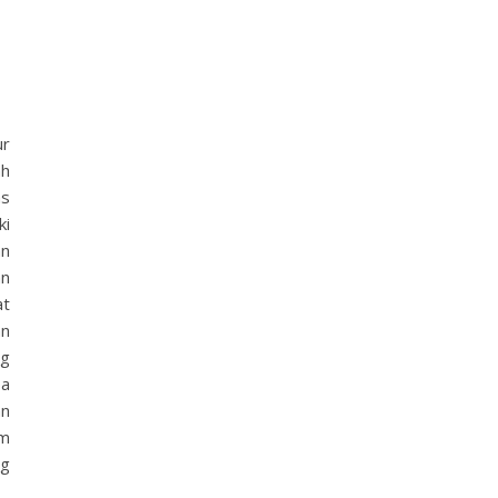
ur
ah
as
ki
an
an
at
an
ng
pa
an
am
ng