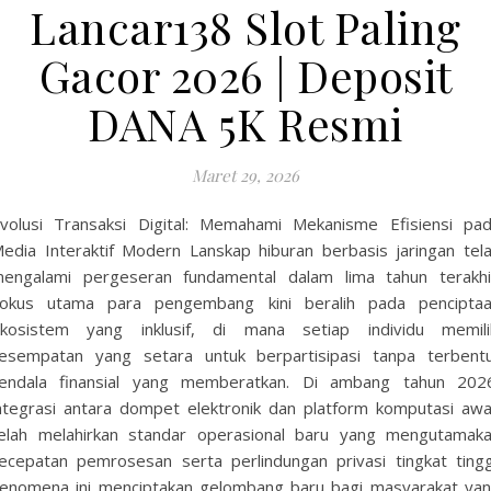
Lancar138 Slot Paling
Gacor 2026 | Deposit
DANA 5K Resmi
Maret 29, 2026
volusi Transaksi Digital: Memahami Mekanisme Efisiensi pa
edia Interaktif Modern Lanskap hiburan berbasis jaringan tel
engalami pergeseran fundamental dalam lima tahun terakhi
okus utama para pengembang kini beralih pada pencipta
kosistem yang inklusif, di mana setiap individu memili
esempatan yang setara untuk berpartisipasi tanpa terbent
endala finansial yang memberatkan. Di ambang tahun 202
ntegrasi antara dompet elektronik dan platform komputasi aw
elah melahirkan standar operasional baru yang mengutamak
ecepatan pemrosesan serta perlindungan privasi tingkat tingg
enomena ini menciptakan gelombang baru bagi masyarakat ya