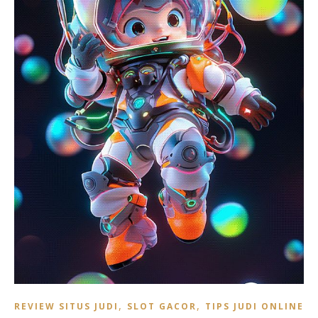
,
,
REVIEW SITUS JUDI
SLOT GACOR
TIPS JUDI ONLINE