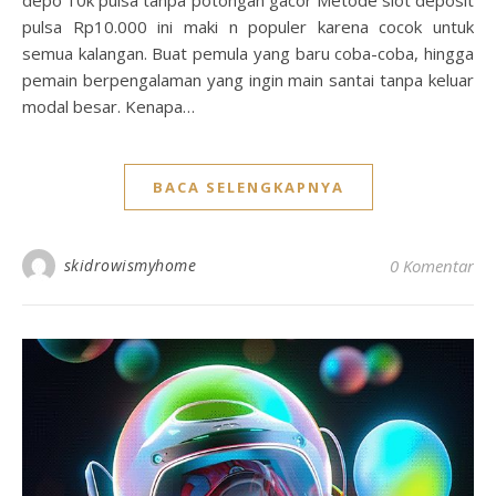
depo 10k pulsa tanpa potongan gacor Metode slot deposit
pulsa Rp10.000 ini maki n populer karena cocok untuk
semua kalangan. Buat pemula yang baru coba-coba, hingga
pemain berpengalaman yang ingin main santai tanpa keluar
modal besar. Kenapa…
BACA SELENGKAPNYA
skidrowismyhome
0 Komentar