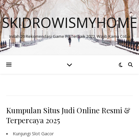
SKIDROWISMYHOME
Inilah 20 Rekomendasi Game PC Terbaik 2022, Wajib Kamu Coba
Kumpulan Situs Judi Online Resmi &
Terpercaya 2025
Kunjungi
Slot Gacor