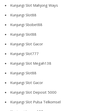
Kunjungi
Slot Mahjong Ways
Kunjungi
Slot88
Kunjungi
Sbobet88
Kunjungi
Slot88
Kunjungi
Slot Gacor
Kunjungi
Slot777
Kunjungi
Slot Megah138
Kunjungi
Slot88
Kunjungi
Slot Gacor
Kunjungi
Slot Deposit 5000
Kunjungi
Slot Pulsa Telkomsel