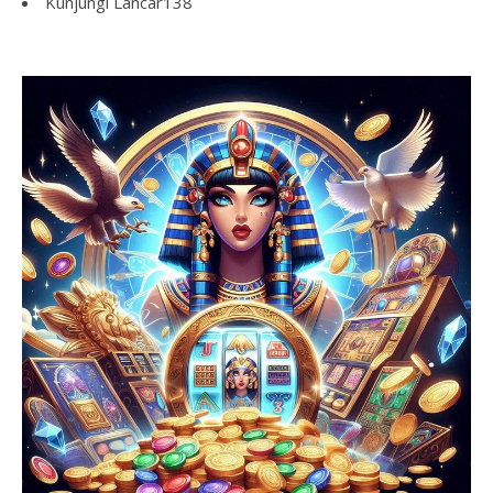
Kunjungi
Lancar138