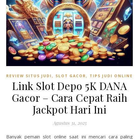
,
,
REVIEW SITUS JUDI
SLOT GACOR
TIPS JUDI ONLINE
Link Slot Depo 5K DANA
Gacor – Cara Cepat Raih
Jackpot Hari Ini
Agustus 31, 2025
Banyak pemain slot online saat ini mencari cara paling