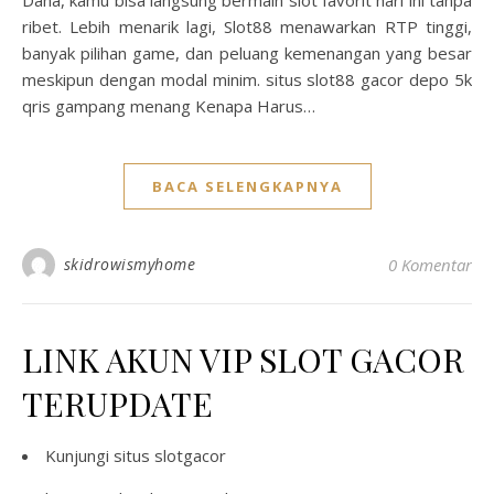
Dana, kamu bisa langsung bermain slot favorit hari ini tanpa
ribet. Lebih menarik lagi, Slot88 menawarkan RTP tinggi,
banyak pilihan game, dan peluang kemenangan yang besar
meskipun dengan modal minim. situs slot88 gacor depo 5k
qris gampang menang Kenapa Harus…
BACA SELENGKAPNYA
skidrowismyhome
0 Komentar
LINK AKUN VIP SLOT GACOR
TERUPDATE
Kunjungi situs
slotgacor