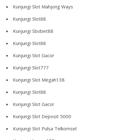
Kunjungi
Slot Mahjong Ways
Kunjungi
Slot88
Kunjungi
Sbobet88
Kunjungi
Slot88
Kunjungi
Slot Gacor
Kunjungi
Slot777
Kunjungi
Slot Megah138
Kunjungi
Slot88
Kunjungi
Slot Gacor
Kunjungi
Slot Deposit 5000
Kunjungi
Slot Pulsa Telkomsel