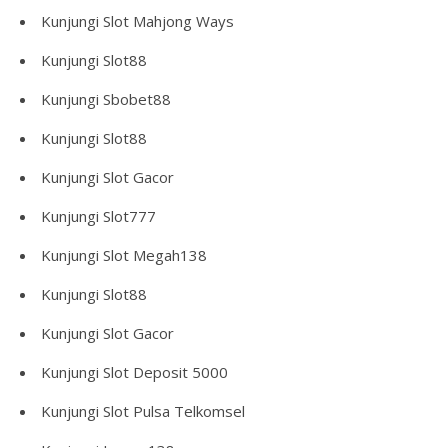
Kunjungi
Slot Mahjong Ways
Kunjungi
Slot88
Kunjungi
Sbobet88
Kunjungi
Slot88
Kunjungi
Slot Gacor
Kunjungi
Slot777
Kunjungi
Slot Megah138
Kunjungi
Slot88
Kunjungi
Slot Gacor
Kunjungi
Slot Deposit 5000
Kunjungi
Slot Pulsa Telkomsel