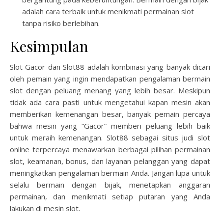
adalah cara terbaik untuk menikmati permainan slot
tanpa risiko berlebihan.
Kesimpulan
Slot Gacor dan Slot88 adalah kombinasi yang banyak dicari
oleh pemain yang ingin mendapatkan pengalaman bermain
slot dengan peluang menang yang lebih besar. Meskipun
tidak ada cara pasti untuk mengetahui kapan mesin akan
memberikan kemenangan besar, banyak pemain percaya
bahwa mesin yang “Gacor” memberi peluang lebih baik
untuk meraih kemenangan. Slot88 sebagai situs judi slot
online terpercaya menawarkan berbagai pilihan permainan
slot, keamanan, bonus, dan layanan pelanggan yang dapat
meningkatkan pengalaman bermain Anda. Jangan lupa untuk
selalu bermain dengan bijak, menetapkan anggaran
permainan, dan menikmati setiap putaran yang Anda
lakukan di mesin slot.