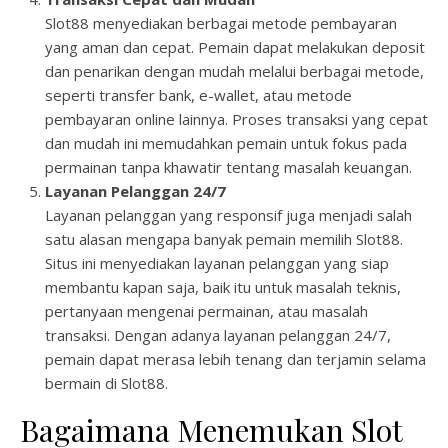
Slot88 menyediakan berbagai metode pembayaran
yang aman dan cepat. Pemain dapat melakukan deposit
dan penarikan dengan mudah melalui berbagai metode,
seperti transfer bank, e-wallet, atau metode
pembayaran online lainnya. Proses transaksi yang cepat
dan mudah ini memudahkan pemain untuk fokus pada
permainan tanpa khawatir tentang masalah keuangan.
Layanan Pelanggan 24/7
Layanan pelanggan yang responsif juga menjadi salah
satu alasan mengapa banyak pemain memilih Slot88.
Situs ini menyediakan layanan pelanggan yang siap
membantu kapan saja, baik itu untuk masalah teknis,
pertanyaan mengenai permainan, atau masalah
transaksi. Dengan adanya layanan pelanggan 24/7,
pemain dapat merasa lebih tenang dan terjamin selama
bermain di Slot88.
Bagaimana Menemukan Slot