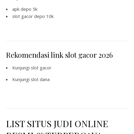
apk depo 5k
slot gacor depo 10k
Rekomendasi link slot gacor 2026
Kunjungi
slot gacor
Kunjungi
slot dana
LIST SITUS JUDI ONLINE