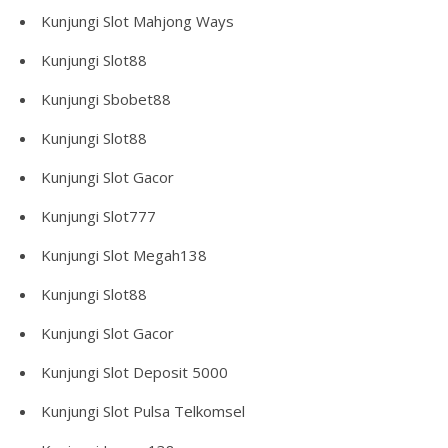
Kunjungi
Slot Mahjong Ways
Kunjungi
Slot88
Kunjungi
Sbobet88
Kunjungi
Slot88
Kunjungi
Slot Gacor
Kunjungi
Slot777
Kunjungi
Slot Megah138
Kunjungi
Slot88
Kunjungi
Slot Gacor
Kunjungi
Slot Deposit 5000
Kunjungi
Slot Pulsa Telkomsel