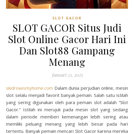
SLOT GACOR
SLOT GACOR Situs Judi
Slot Online Gacor Hari Ini
Dan Slot88 Gampang
Menang
Januari 23, 2025
skidrowismyhome.com
Dalam dunia perjudian online, mesin
slot selalu menjadi favorit banyak pemain. Salah satu istilah
yang sering digunakan oleh para pemain slot adalah “Slot
Gacor.” Istilah ini merujuk pada mesin slot yang sedang
dalam periode memberi kemenangan lebih sering atau
memiliki peluang menang yang lebih besar pada hari
tertentu. Banyak pemain mencari Slot Gacor karena mereka