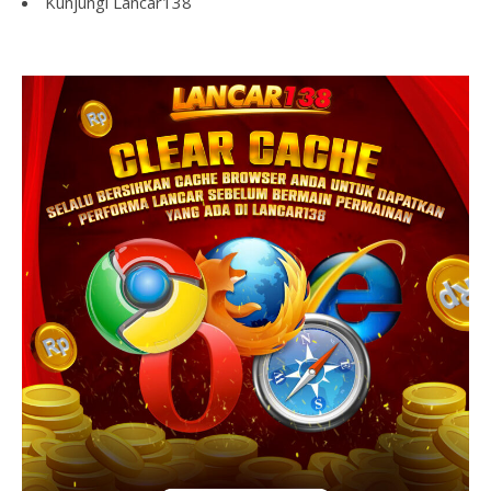
Kunjungi
Lancar138