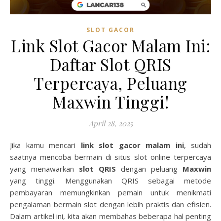
SLOT GACOR
Link Slot Gacor Malam Ini:
Daftar Slot QRIS
Terpercaya, Peluang
Maxwin Tinggi!
April 28, 2025
Jika kamu mencari
link slot gacor malam ini
, sudah
saatnya mencoba bermain di situs slot online terpercaya
yang menawarkan
slot QRIS
dengan peluang
Maxwin
yang tinggi. Menggunakan QRIS sebagai metode
pembayaran memungkinkan pemain untuk menikmati
pengalaman bermain slot dengan lebih praktis dan efisien.
Dalam artikel ini, kita akan membahas beberapa hal penting