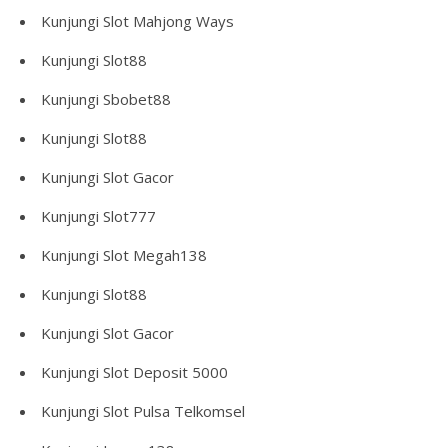
Kunjungi
Slot Mahjong Ways
Kunjungi
Slot88
Kunjungi
Sbobet88
Kunjungi
Slot88
Kunjungi
Slot Gacor
Kunjungi
Slot777
Kunjungi
Slot Megah138
Kunjungi
Slot88
Kunjungi
Slot Gacor
Kunjungi
Slot Deposit 5000
Kunjungi
Slot Pulsa Telkomsel