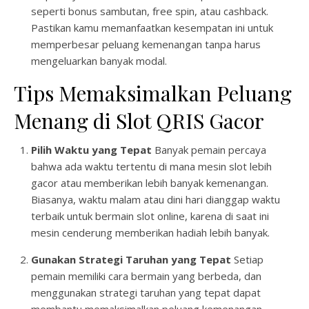
seperti bonus sambutan, free spin, atau cashback.
Pastikan kamu memanfaatkan kesempatan ini untuk
memperbesar peluang kemenangan tanpa harus
mengeluarkan banyak modal.
Tips Memaksimalkan Peluang
Menang di Slot QRIS Gacor
Pilih Waktu yang Tepat
Banyak pemain percaya
bahwa ada waktu tertentu di mana mesin slot lebih
gacor atau memberikan lebih banyak kemenangan.
Biasanya, waktu malam atau dini hari dianggap waktu
terbaik untuk bermain slot online, karena di saat ini
mesin cenderung memberikan hadiah lebih banyak.
Gunakan Strategi Taruhan yang Tepat
Setiap
pemain memiliki cara bermain yang berbeda, dan
menggunakan strategi taruhan yang tepat dapat