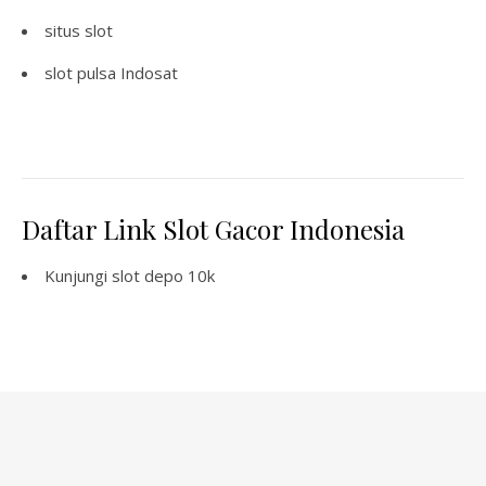
situs slot
slot pulsa Indosat
Daftar Link Slot Gacor Indonesia
Kunjungi
slot depo 10k