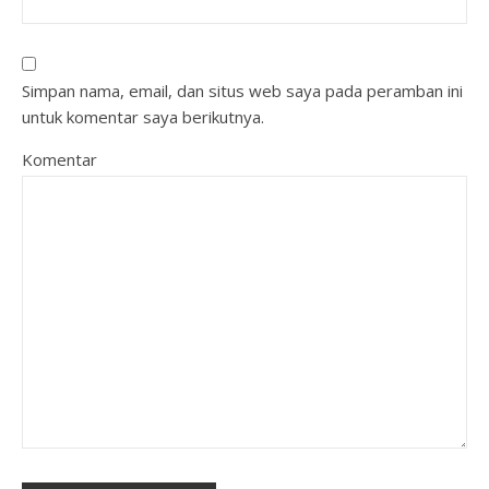
Simpan nama, email, dan situs web saya pada peramban ini
untuk komentar saya berikutnya.
Komentar