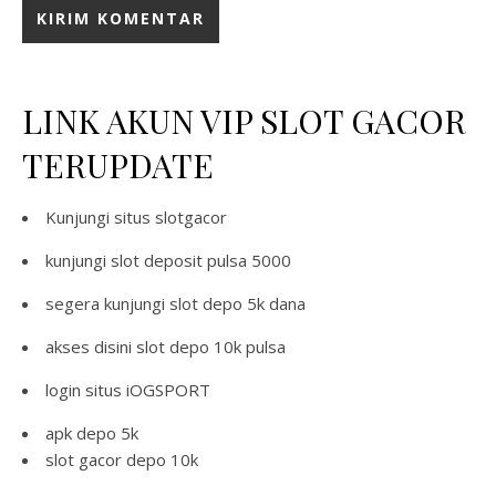
LINK AKUN VIP SLOT GACOR
TERUPDATE
Kunjungi situs
slotgacor
kunjungi
slot deposit pulsa 5000
segera kunjungi
slot depo 5k dana
akses disini
slot depo 10k pulsa
login situs
iOGSPORT
apk depo 5k
slot gacor depo 10k