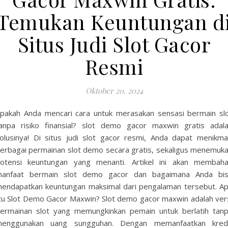
Temukan Keuntungan d
Situs Judi Slot Gacor
Resmi
Oktober 20, 2024
pakah Anda mencari cara untuk merasakan sensasi bermain sl
anpa risiko finansial? slot demo gacor maxwin gratis adal
olusinya! Di situs judi slot gacor resmi, Anda dapat menikma
erbagai permainan slot demo secara gratis, sekaligus menemuk
otensi keuntungan yang menanti. Artikel ini akan membah
anfaat bermain slot demo gacor dan bagaimana Anda bi
endapatkan keuntungan maksimal dari pengalaman tersebut. A
tu Slot Demo Gacor Maxwin? Slot demo gacor maxwin adalah ver
ermainan slot yang memungkinkan pemain untuk berlatih tan
enggunakan uang sungguhan. Dengan memanfaatkan kred