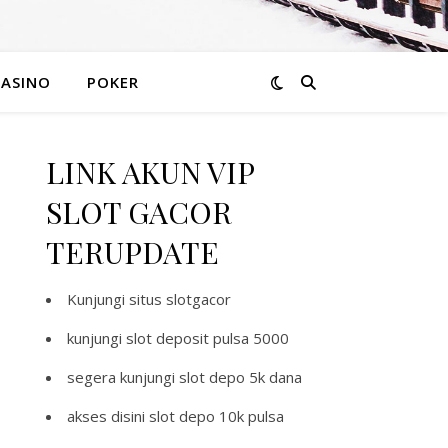
CASINO
POKER
LINK AKUN VIP
SLOT GACOR
TERUPDATE
Kunjungi situs
slotgacor
kunjungi
slot deposit pulsa 5000
segera kunjungi
slot depo 5k dana
akses disini
slot depo 10k pulsa