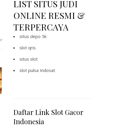
LIST SITUS JUDI
ONLINE RESMI &
TERPERCAYA
situs depo 5k
ar
slot qris
situs slot
slot pulsa Indosat
Daftar Link Slot Gacor
Indonesia