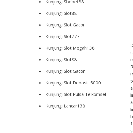
Kunjungi
Sbobet88
Kunjungi
Slot88
Kunjungi
Slot Gacor
Kunjungi
Slot777
D
Kunjungi
Slot Megah138
c
Kunjungi
Slot88
m
R
Kunjungi
Slot Gacor
m
t
Kunjungi
Slot Deposit 5000
a
Kunjungi
Slot Pulsa Telkomsel
l
a
Kunjungi
Lancar138
l
b
1
s