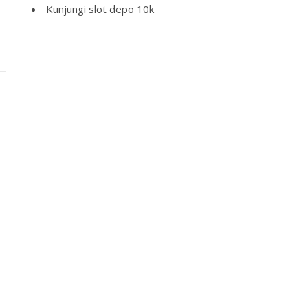
Kunjungi
slot depo 10k