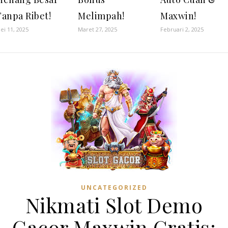
Tanpa Ribet!
Melimpah!
Maxwin!
ei 11, 2025
Maret 27, 2025
Februari 2, 2025
UNCATEGORIZED
Nikmati Slot Demo
Gacor Maxwin Gratis: