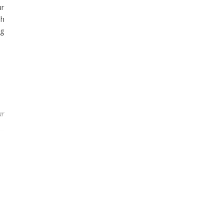
ur
ah
ng
ar