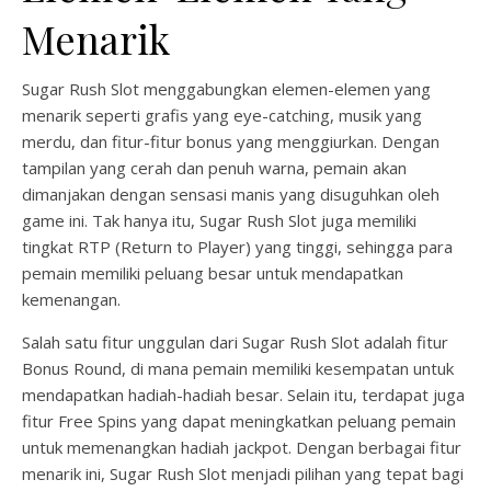
Menarik
Sugar Rush Slot menggabungkan elemen-elemen yang
menarik seperti grafis yang eye-catching, musik yang
merdu, dan fitur-fitur bonus yang menggiurkan. Dengan
tampilan yang cerah dan penuh warna, pemain akan
dimanjakan dengan sensasi manis yang disuguhkan oleh
game ini. Tak hanya itu, Sugar Rush Slot juga memiliki
tingkat RTP (Return to Player) yang tinggi, sehingga para
pemain memiliki peluang besar untuk mendapatkan
kemenangan.
Salah satu fitur unggulan dari Sugar Rush Slot adalah fitur
Bonus Round, di mana pemain memiliki kesempatan untuk
mendapatkan hadiah-hadiah besar. Selain itu, terdapat juga
fitur Free Spins yang dapat meningkatkan peluang pemain
untuk memenangkan hadiah jackpot. Dengan berbagai fitur
menarik ini, Sugar Rush Slot menjadi pilihan yang tepat bagi