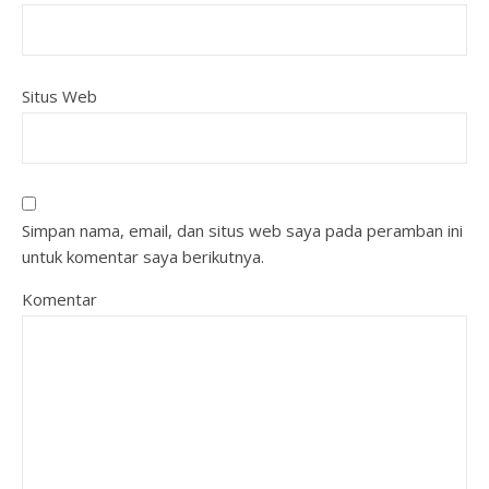
Situs Web
Simpan nama, email, dan situs web saya pada peramban ini
untuk komentar saya berikutnya.
Komentar