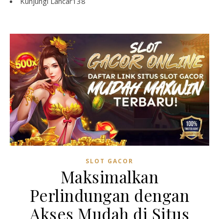
Kunjungi
Lancar138
SLOT GACOR
Maksimalkan
Perlindungan dengan
Akses Mudah di Situs