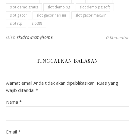
slot demo gratis
slot demo pg
slot demo pg soft
slot gacor
slot gacor hari ini
slot gacor maxwin
slot rtp
slot88
Oleh
skidrowismyhome
0 Komentar
TINGGALKAN BALASAN
Alamat email Anda tidak akan dipublikasikan.
Ruas yang
wajib ditandai
*
Nama
*
Email
*