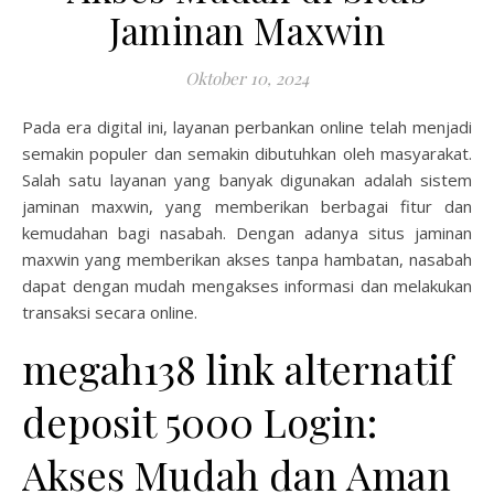
Jaminan Maxwin
Oktober 10, 2024
Pada era digital ini, layanan perbankan online telah menjadi
semakin populer dan semakin dibutuhkan oleh masyarakat.
Salah satu layanan yang banyak digunakan adalah sistem
jaminan maxwin, yang memberikan berbagai fitur dan
kemudahan bagi nasabah. Dengan adanya situs jaminan
maxwin yang memberikan akses tanpa hambatan, nasabah
dapat dengan mudah mengakses informasi dan melakukan
transaksi secara online.
megah138 link alternatif
deposit 5000
Login:
Akses Mudah dan Aman