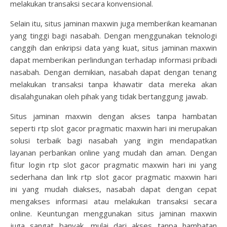
melakukan transaksi secara konvensional.
Selain itu, situs jaminan maxwin juga memberikan keamanan
yang tinggi bagi nasabah. Dengan menggunakan teknologi
canggih dan enkripsi data yang kuat, situs jaminan maxwin
dapat memberikan perlindungan terhadap informasi pribadi
nasabah. Dengan demikian, nasabah dapat dengan tenang
melakukan transaksi tanpa khawatir data mereka akan
disalahgunakan oleh pihak yang tidak bertanggung jawab.
Situs jaminan maxwin dengan akses tanpa hambatan
seperti rtp slot gacor pragmatic maxwin hari ini merupakan
solusi terbaik bagi nasabah yang ingin mendapatkan
layanan perbankan online yang mudah dan aman. Dengan
fitur login rtp slot gacor pragmatic maxwin hari ini yang
sederhana dan link rtp slot gacor pragmatic maxwin hari
ini yang mudah diakses, nasabah dapat dengan cepat
mengakses informasi atau melakukan transaksi secara
online. Keuntungan menggunakan situs jaminan maxwin
juga sangat banyak, mulai dari akses tanpa hambatan