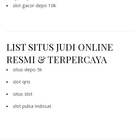
slot gacor depo 10k
LIST SITUS JUDI ONLINE
RESMI & TERPERCAYA
situs depo 5k
slot qris
situs slot
slot pulsa Indosat